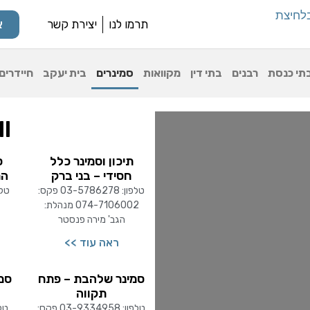
תרמו לנו
יצירת קשר
א
תי כנסת
רבנים
בתי דין
מקוואות
סמינרים
בית יעקב
חיידרים
All ס
תיכון וסמינר כלל
ס
חסידי – בני ברק
הת
טלפון: 03-5786278 פקס:
074-7106002 מנהלת:
הגב' מירה פנסטר
ראה עוד >>
סמינר שלהבת – פתח
סמ
תקווה
טלפון: 03-9334958 פקס: