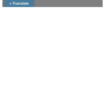
Translate »
All ישיבות
ישיבת תושיה – תפרח
נתב שיחות: 08-9113000 טלפון משרד: 02-586216
ראה עוד >>
ישיבת באר יצחק – תפרח
טלפון: 08-9925143 08-6272183
ראה עוד >>