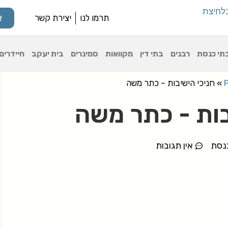
תרמו לנו
יצירת קשר
א
תי כנסת
רבנים
בתי דין
מקוואות
סמינרים
בית יעקב
חיידרים
»
חניכי הישיבות – כתר משה
בות - כתר משה
נסת
אין תגובות