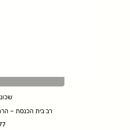
שכונת
רב בית הכנסת – הרה"ג משה 
77