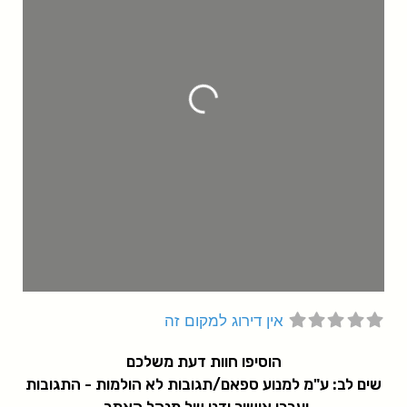
g
.
L
o
a
d
i
n
.
.
אין דירוג למקום זה
הוסיפו חוות דעת משלכם
שים לב: ע"מ למנוע ספאם/תגובות לא הולמות - התגובות