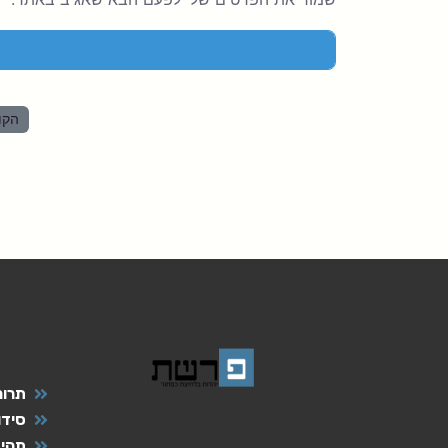
הקו
תרומ
סידו
תהיל