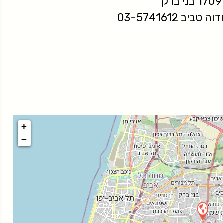
ק
יב 03-5741612
+
−