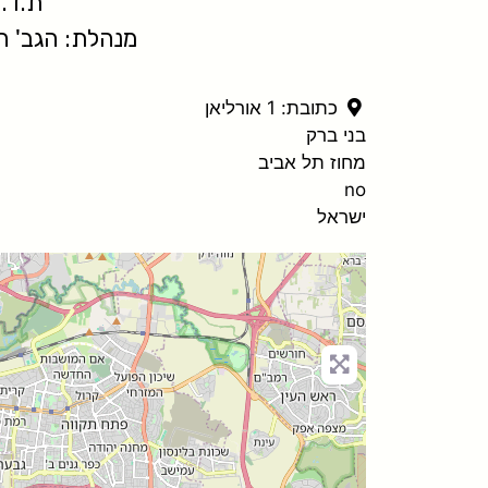
ת.ד. 1709 בני בר
מנהלת: הגב' חדוה טב
כתובת:
1 אורליאן
בני ברק
מחוז תל אביב
no
ישראל